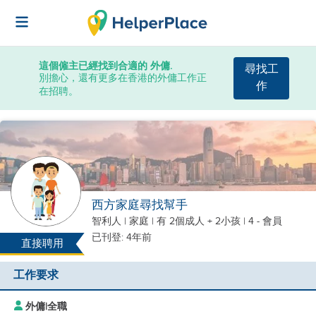
這個僱主已經找到合適的 外傭.
尋找工
別擔心，還有更多在香港的外傭工作正
作
在招聘。
西方家庭尋找幫手
智利人
|
家庭 |
有 2個成人 + 2小孩
| 4 - 會員
已刊登: 4年前
直接聘用
工作要求
外傭
|
全職