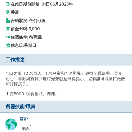
在此日期前開始: 01日06月2023年
香港
合約狀況: 任何狀況
薪金:
HK$ 5,000
住宿條件: 待商議
休息日:
星期日
工作描述
4 口之家（2 名成人、1 名兒童和 1 名嬰兒）尋找全職幫手。善良、
耐心、喜歡與寶寶共度時光並願意聽從指示。還有誰可以幫忙做飯
和打掃房子。
工資5000+伙食補貼。謝謝。
所需技能/職責
語言:
英語