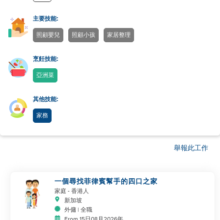
主要技能:
照顧嬰兒
照顧小孩
家居整理
烹飪技能:
亞洲菜
其他技能:
家務
舉報此工作
一個尋找菲律賓幫手的四口之家
家庭
- 香港人
新加坡
外傭 | 全職
From 15日08月2026年