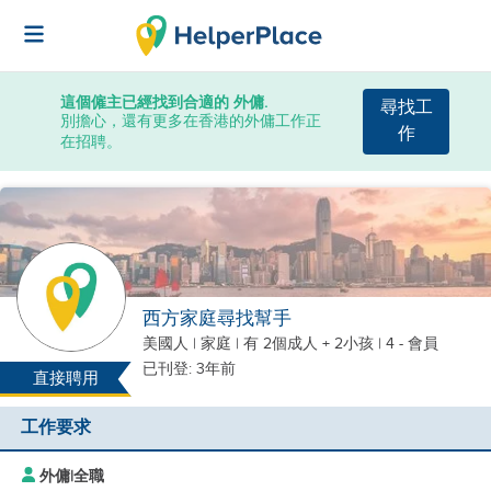
這個僱主已經找到合適的 外傭.
尋找工
別擔心，還有更多在香港的外傭工作正
作
在招聘。
西方家庭尋找幫手
美國人
|
家庭 |
有 2個成人 + 2小孩
| 4 - 會員
已刊登: 3年前
直接聘用
工作要求
外傭
|
全職