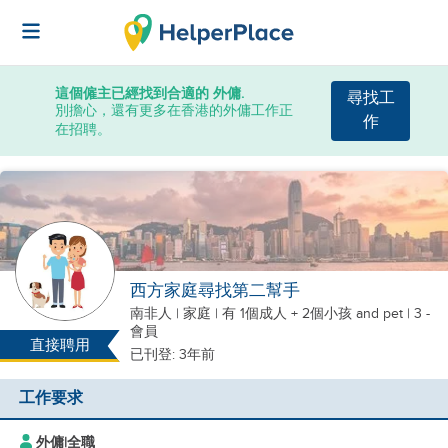
這個僱主已經找到合適的 外傭.
尋找工
別擔心，還有更多在香港的外傭工作正
作
在招聘。
西方家庭尋找第二幫手
南非人
|
家庭 |
有 1個成人 + 2個小孩
and pet
| 3 -
會員
直接聘用
已刊登: 3年前
工作要求
外傭
|
全職