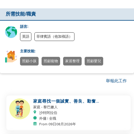
所需技能/職責
語言:
英語
菲律賓語（他加祿語）
主要技能:
照顧小孩
照顧寵物
家居整理
照顧嬰兒
舉報此工作
家庭尋找一個誠實、善良、勤奮的
工作者
家庭
- 黎巴嫩人
沙特阿拉伯
外傭 | 全職
From 09日08月2026年