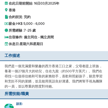
在此日期前開始: 16日03月2025年
香港
合約狀況: 完約
薪金:
HK$ 5,000 - 6,000
所需經驗 :
7 -
25 歲
住宿條件: 僱主同住 - 獨立房間
休息日:
星期六和星期日
工作描述
我們是一個充滿愛和樂趣的西方香港三口之家，父母都是上班族，
養著一個27個月大的幼兒，住在九龍（約500平方英尺）。我們在
尋找一位值得信賴和可靠的家務助手，喜歡和照顧孩子，願意學習
和烹飪不同的菜餚，並且能用英語良好溝通。我們將幫手視為團隊
的一員，並以尊重的態度對待她。
所需技能/職責
語言: