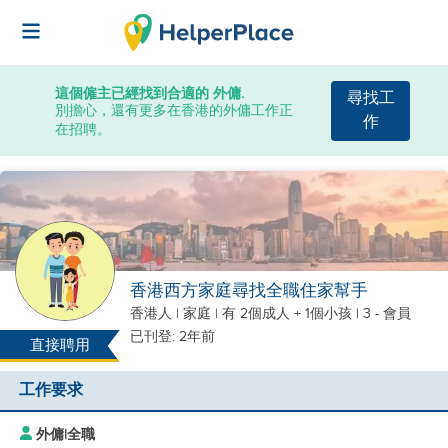
這個僱主已經找到合適的 外傭.
尋找工
別擔心，還有更多在香港的外傭工作正
作
在招聘。
香港西方家庭尋找全職住家幫手
香港人
|
家庭 |
有 2個成人 + 1個小孩
| 3 - 會員
已刊登: 2年前
直接聘用
工作要求
外傭
|
全職