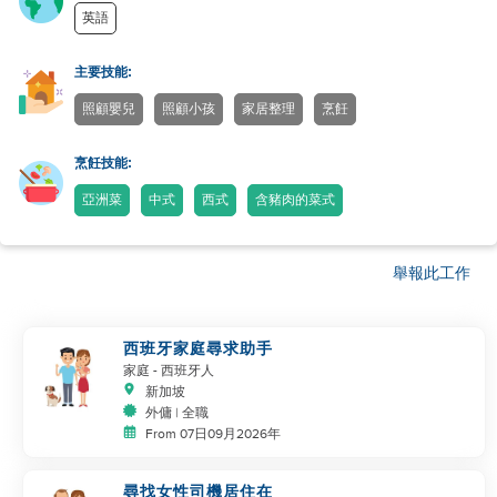
英語
主要技能:
照顧嬰兒
照顧小孩
家居整理
烹飪
烹飪技能:
亞洲菜
中式
西式
含豬肉的菜式
舉報此工作
西班牙家庭尋求助手
家庭
- 西班牙人
新加坡
外傭 | 全職
From 07日09月2026年
尋找女性司機居住在