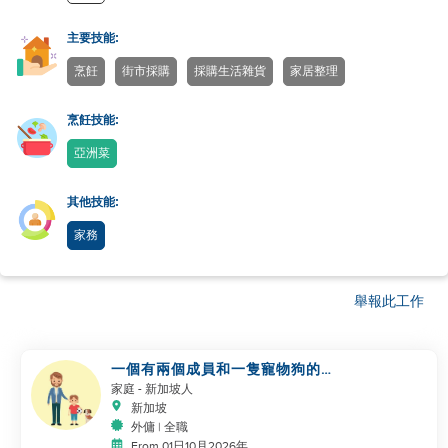
主要技能:
烹飪
街市採購
採購生活雜貨
家居整理
烹飪技能:
亞洲菜
其他技能:
家務
舉報此工作
一個有兩個成員和一隻寵物狗的小
家庭正在尋找幫手
家庭
- 新加坡人
新加坡
外傭 | 全職
From 01日10月2026年