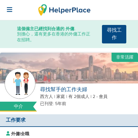
這個僱主已經找到合適的 外傭.
尋找工
別擔心，還有更多在香港的外傭工作正
作
在招聘。
非常活躍
尋找幫手的工作夫婦
西方人
|
家庭 |
有 2個成人
| 2 - 會員
已刊登: 5年前
中介
工作要求
外傭
|
全職