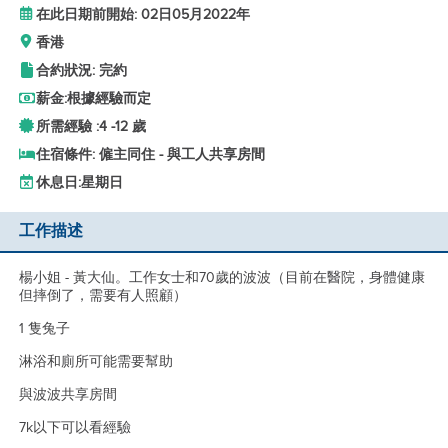
在此日期前開始: 02日05月2022年
香港
合約狀況: 完約
薪金:
根據經驗而定
所需經驗 :
4 -
12 歲
住宿條件: 僱主同住 - 與工人共享房間
休息日:
星期日
工作描述
楊小姐 - 黃大仙。工作女士和70歲的波波（目前在醫院，身體健康
但摔倒了，需要有人照顧）
1 隻兔子
淋浴和廁所可能需要幫助
與波波共享房間
7k以下可以看經驗