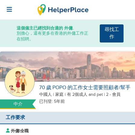
這個僱主已經找到合適的 外傭.
尋找工
別擔心，還有更多在香港的外傭工作正
作
在招聘。
70 歲 POPO 的工作女士需要照顧者/幫手
中國人
|
家庭 |
有 2個成人
and pet
| 2 - 會員
已刊登: 5年前
中介
工作要求
外傭
|
全職