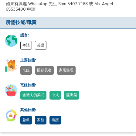
如果有興趣 WhatsApp 先生 Sam 5407 7468 或 Ms. Angel
65535400 申請
所需技能/職責
語言:
粵語
英語
主要技能:
烹飪
照顧長者
家居整理
烹飪技能:
含豬肉的菜式
中式
亞洲菜
其他技能:
急救
家務
看護