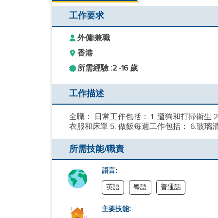
工作要求
外傭
|
兼職
香港
所需經驗 :
2 -
16 歲
工作描述
全職： 日常工作包括： 1. 遛狗和打掃衛生 
衣服和床單 5. 做飯每週工作包括： 6.玻璃
所需技能/職責
語言:
英語
粵語
普通話
主要技能: