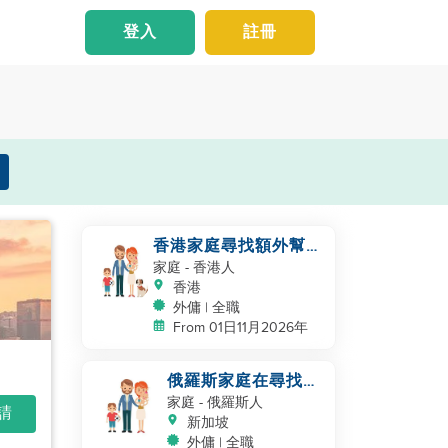
登入
註冊
香港家庭尋找額外幫手
（新生嬰兒+幼兒，共
家庭
- 香港人
同幫手）
香港
外傭 | 全職
From 01日11月2026年
俄羅斯家庭在尋找助
手
家庭
- 俄羅斯人
申請
新加坡
外傭 | 全職