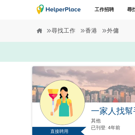
工作招聘
尋
尋找工作
香港
外傭
一家人找幫
其他
已刊登: 4年前
直接聘用