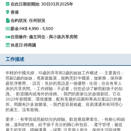
在此日期前開始: 30日03月2025年
香港
合約狀況: 任何狀況
薪金:
HK$ 4,990 - 5,500
住宿條件: 僱主同住 - 與小孩共享房間
休息日:
待商議
工作描述
年輕的中國夫婦，10歲的哥哥和2歲的妹妹工作概述：- 主要責任：
照顧2歲的妹妹，煮家庭飯菜，能夠烹飪中國菜，做家務，保持家
庭乾淨整齊。- 語言：良好的英語是一個優勢 - 住宿：住在有單人
床的共享房間。- 工作經驗：不必要，但您必須了解照顧孩子的知
識。- 歡迎國內或海外的保姆。- 我們的新家位於啟德新區。它在
2023年新開業。環境優雅，配有美麗的花園和專為兒童設計的會
所。周圍有許多遊樂場。- 我們是容易相處、容易溝通和有同理心
的雇主。沒有寵物。
要求：- 有學習或照顧幼兒的經驗。歡迎應屆畢業生。- 有耐心和細
緻，溫和的性格，給予孩子充分的關心和包容。- 遵守管理：服從
雇主的安排，積極溝通。- 誠實- 注意個人衛生，保持生活區域整