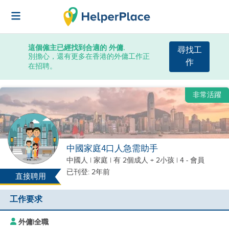
這個僱主已經找到合適的 外傭.
尋找工
別擔心，還有更多在香港的外傭工作正
作
在招聘。
非常活躍
中國家庭4口人急需助手
中國人
|
家庭 |
有 2個成人 + 2小孩
| 4 - 會員
已刊登: 2年前
直接聘用
工作要求
外傭
|
全職