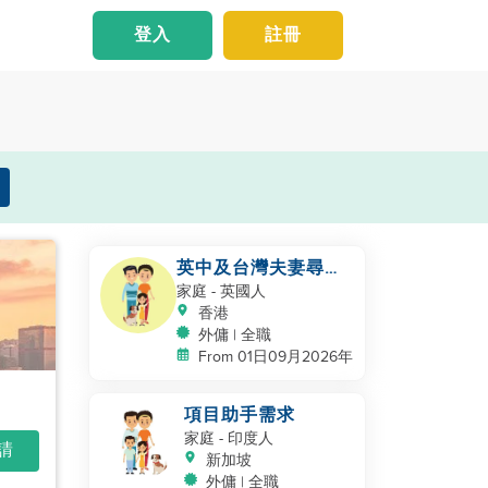
登入
註冊
英中及台灣夫妻尋找
助手
家庭
- 英國人
香港
外傭 | 全職
From 01日09月2026年
項目助手需求
家庭
- 印度人
申請
新加坡
外傭 | 全職