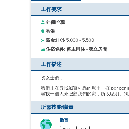
工作要求
外傭
|
全職
香港
薪金:
HK$ 5,000 - 5,500
住宿條件: 僱主同住 - 獨立房間
工作描述
嗨女士們，
我們正在尋找誠實可靠的幫手，在 por po
尋找一個人來照顧我們的家，所以聰明、獨
所需技能/職責
語言: