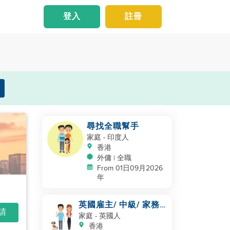
登入
註冊
尋找全職幫手
家庭
- 印度人
香港
外傭 | 全職
From 01日09月2026
年
英國雇主/ 中級/ 家務
申請
及照顧一隻狗
家庭
- 英國人
香港