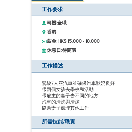
工作要求
司機
|
全職
香港
薪金:
HK$ 15,000 - 18,000
休息日:
待商議
工作描述
駕駛7人座汽車並確保汽車狀況良好
帶兩個女孩去學校和活動
帶雇主的妻子去不同的地方
汽車的清洗與清潔
協助妻子處理其他工作
所需技能/職責