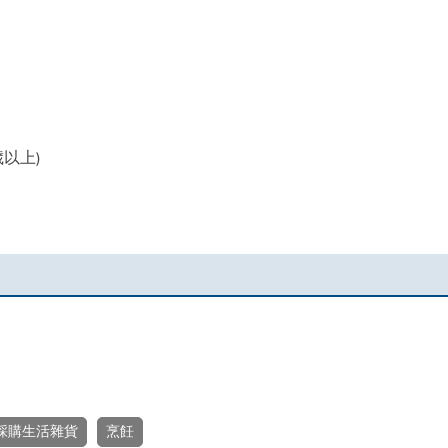
。
以上)
採購生活雜貨
烹飪