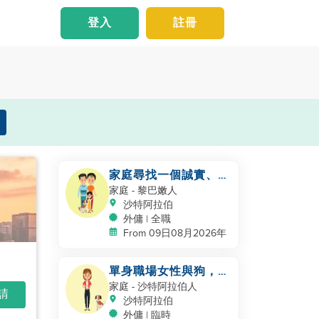
登入
註冊
家庭尋找一個誠實、善
良、勤奮的工作者
家庭
- 黎巴嫩人
沙特阿拉伯
外傭 | 全職
From 09日08月2026年
單身職場女性與狗，北
Riyadh
家庭
- 沙特阿拉伯人
申請
沙特阿拉伯
外傭 | 臨時