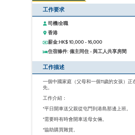
工作要求
司機
|
全職
香港
薪金:
HK$ 10,000 - 16,000
住宿條件: 僱主同住 - 與工人共享房間
工作描述
一個中國家庭（父母和一個11歲的女孩）
先。
工作介紹：
*平日開車送父親從屯門到港島那邊上班。
*需要時有時會開車送母女倆。
*協助購買雜貨。