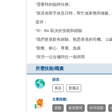
*需要時的臨時任務。
*當其他幫手休息日時，幫忙做家務和做飯
提供：
*10 - 16k 取決於技能和經驗
*我們更喜歡有經驗、熟悉香港的司機。 (2歲
*勤奮、耐心、尊重、負責
*與另一位女傭同住一個房間
所需技能/職責
語言:
英語
普通話
主要技能:
駕駛
家居整理
街市採購