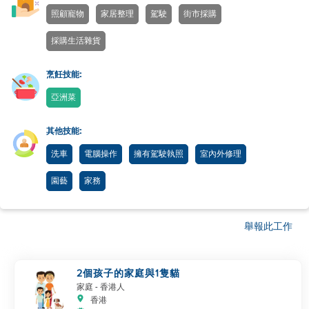
照顧寵物
家居整理
駕駛
街市採購
採購生活雜貨
烹飪技能:
亞洲菜
其他技能:
洗車
電腦操作
擁有駕駛執照
室內外修理
園藝
家務
舉報此工作
2個孩子的家庭與1隻貓
家庭
- 香港人
香港