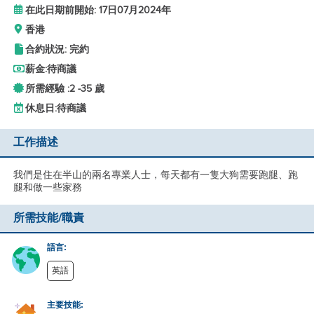
在此日期前開始: 17日07月2024年
香港
合約狀況: 完約
薪金:
待商議
所需經驗 :
2 -
35 歲
休息日:
待商議
工作描述
我們是住在半山的兩名專業人士，每天都有一隻大狗需要跑腿、跑
腿和做一些家務
所需技能/職責
語言:
英語
主要技能: