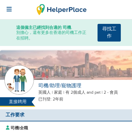
這個僱主已經找到合適的 司機.
尋找工
別擔心，還有更多在香港的司機工作正
作
在招聘。
司機/助理/寵物護理
英國人
|
家庭 |
有 2個成人
and pet
| 2 - 會員
已刊登: 2年前
直接聘用
工作要求
司機
|
全職