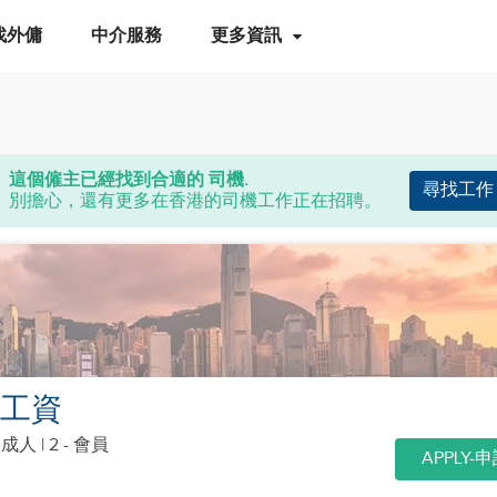
找外傭
中介服務
更多資訊
這個僱主已經找到合適的 司機.
尋找工作
別擔心，還有更多在香港的司機工作正在招聘。
k 工資
個成人
| 2 - 會員
APPLY-