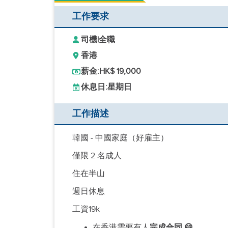
工作要求
司機
|
全職
香港
薪金:
HK$ 19,000
休息日:
星期日
工作描述
韓國 - 中國家庭（好雇主）
僅限 2 名成人
住在半山
週日休息
工資19k
在香港需要有人
完成合同 😄