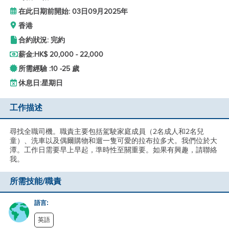
在此日期前開始: 03日09月2025年
香港
合約狀況: 完約
薪金:
HK$ 20,000 - 22,000
所需經驗 :
10 -
25 歲
休息日:
星期日
工作描述
尋找全職司機。職責主要包括駕駛家庭成員（2名成人和2名兒
童）、洗車以及偶爾購物和遛一隻可愛的拉布拉多犬。我們位於大
潭。工作日需要早上早起，準時性至關重要。如果有興趣，請聯絡
我。
所需技能/職責
語言:
英語