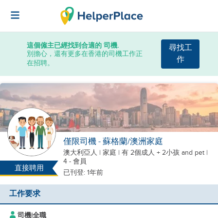
這個僱主已經找到合適的 司機.
尋找工
別擔心，還有更多在香港的司機工作正
作
在招聘。
僅限司機 - 蘇格蘭/澳洲家庭
澳大利亞人
|
家庭 |
有 2個成人 + 2小孩
and pet
|
4 - 會員
直接聘用
已刊登: 1年前
工作要求
司機
|
全職