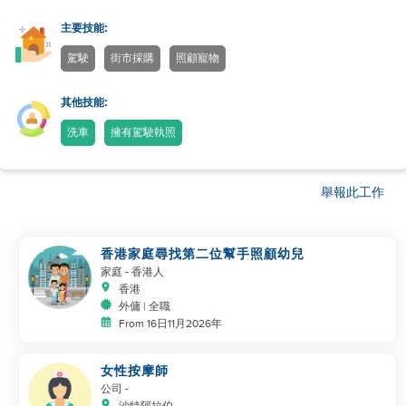
主要技能:
駕駛
街市採購
照顧寵物
其他技能:
洗車
擁有駕駛執照
舉報此工作
香港家庭尋找第二位幫手照顧幼兒
家庭
- 香港人
香港
外傭 | 全職
From 16日11月2026年
女性按摩師
公司
-