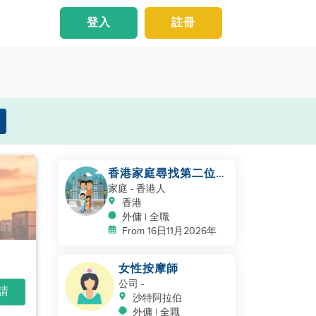
登入
註冊
香港家庭尋找第二位幫
手照顧幼兒
家庭
- 香港人
香港
外傭 | 全職
From 16日11月2026年
女性按摩師
公司
-
申請
沙特阿拉伯
外傭 | 全職