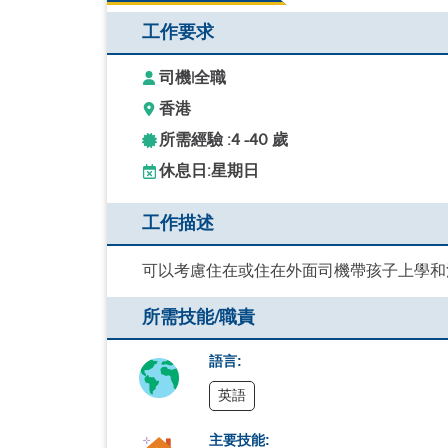
工作要求
司機
|
全職
香港
所需經驗 :
4 -
40 歲
休息日:
星期日
工作描述
可以考慮住在或住在外面司機帶孩子上學和
所需技能/職責
語言:
英語
主要技能: