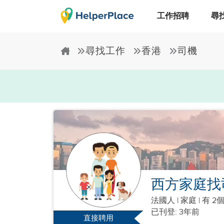
工作招聘
尋
尋找工作
香港
司機
西方家庭找
法國人
|
家庭 |
有 2
已刊登: 3年前
直接聘用