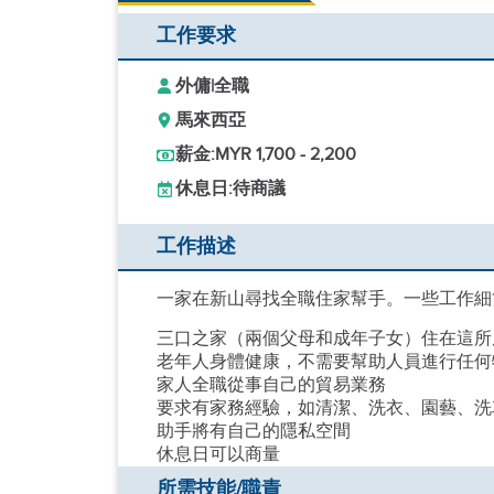
工作要求
外傭
|
全職
馬來西亞
薪金:
MYR 1,700 - 2,200
休息日:
待商議
工作描述
一家在新山尋找全職住家幫手。一些工作細
三口之家（兩個父母和成年子女）住在這所
老年人身體健康，不需要幫助人員進行任何
家人全職從事自己的貿易業務
要求有家務經驗，如清潔、洗衣、園藝、洗
助手將有自己的隱私空間
休息日可以商量
所需技能/職責