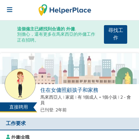
這個僱主已經找到合適的 外傭.
尋找工
別擔心，還有更多在馬來西亞的外傭工作
作
正在招聘。
住在女傭照顧孩子和家務
馬來西亞人
|
家庭 |
有 1個成人 + 1個小孩
| 2 - 會
員
直接聘用
已刊登: 2年前
工作要求
外傭
|
全職