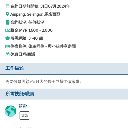
在此日期前開始: 31日07月2024年
Ampang, Selangor, 馬來西亞
合約狀況: 任何狀況
薪金:
MYR 1,500 - 2,000
所需經驗 :
3 -
40 歲
住宿條件: 僱主同住 - 與小孩共享房間
休息日:
待商議
工作描述
需要保母照顧7個月大的孩子並幫忙做家事。
所需技能/職責
語言:
英語