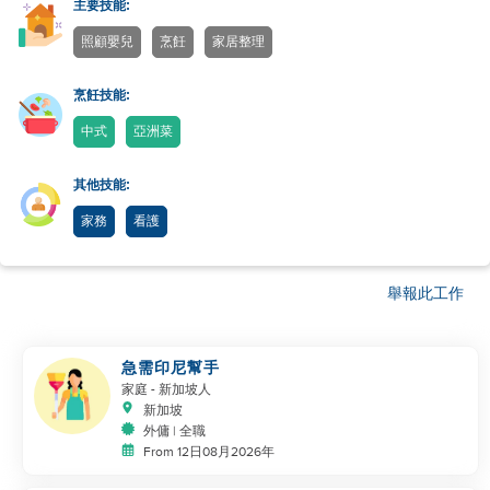
主要技能:
照顧嬰兒
烹飪
家居整理
烹飪技能:
中式
亞洲菜
其他技能:
家務
看護
舉報此工作
急需印尼幫手
家庭
- 新加坡人
新加坡
外傭 | 全職
From 12日08月2026年