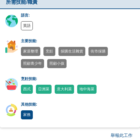
所需技能/職責
語言:
英語
主要技能:
家居整理
烹飪
採購生活雜貨
街市採購
照顧青少年
照顧小孩
烹飪技能:
西式
亞洲菜
意大利菜
地中海菜
其他技能:
家務
舉報此工作