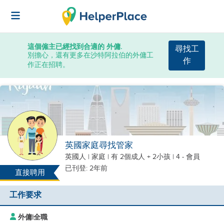
這個僱主已經找到合適的 外傭.
尋找工
別擔心，還有更多在沙特阿拉伯的外傭工
作
作正在招聘。
英國家庭尋找管家
英國人
|
家庭 |
有 2個成人 + 2小孩
| 4 - 會員
已刊登: 2年前
直接聘用
工作要求
外傭
|
全職