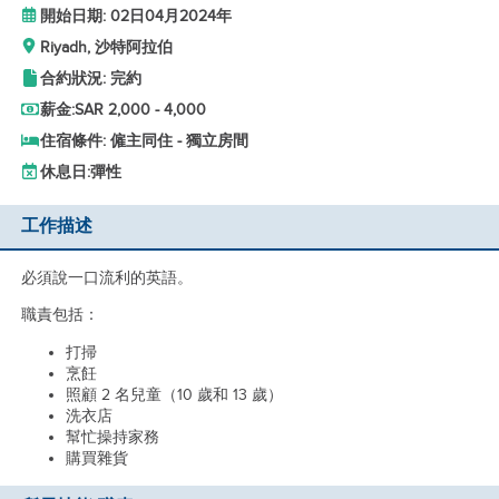
開始日期: 02日04月2024年
Riyadh, 沙特阿拉伯
合約狀況: 完約
薪金:
SAR 2,000 - 4,000
住宿條件: 僱主同住 - 獨立房間
休息日:
彈性
工作描述
必須說一口流利的英語。
職責包括：
打掃
烹飪
照顧 2 名兒童（10 歲和 13 歲）
洗衣店
幫忙操持家務
購買雜貨