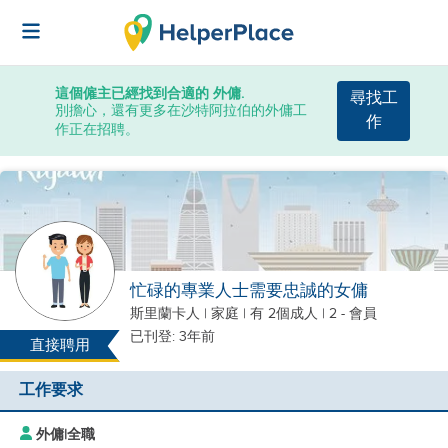
這個僱主已經找到合適的 外傭.
尋找工
別擔心，還有更多在沙特阿拉伯的外傭工
作
作正在招聘。
忙碌的專業人士需要忠誠的女傭
斯里蘭卡人
|
家庭 |
有 2個成人
| 2 - 會員
已刊登: 3年前
直接聘用
工作要求
外傭
|
全職