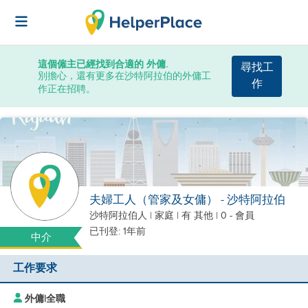
這個僱主已經找到合適的 外傭.
尋找工
別擔心，還有更多在沙特阿拉伯的外傭工
作
作正在招聘。
夫婦工人（管家及女傭） - 沙特阿拉伯
沙特阿拉伯人
|
家庭 |
有 其他
| 0 - 會員
已刊登: 1年前
中介
工作要求
外傭
|
全職