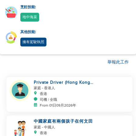
烹飪技能:
地中海菜
其他技能:
擁有駕駛執照
舉報此工作
Private Driver (Hong Kong
Island Area, English-speaking)
家庭
- 香港人
香港
司機 | 全職
From 01日09月2026年
中國家庭有兩個孩子在何文田
家庭
- 中國人
香港