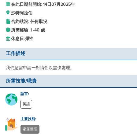
在此日期前開始: 14日07月2025年
沙特阿拉伯
合約狀況: 任何狀況
所需經驗 :
1 -
40 歲
休息日:
彈性
工作描述
我們急需申請一對情侶以盡快處理。
所需技能/職責
語言:
英語
主要技能:
家居整理