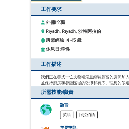
工作要求
外傭
|
全職
Riyadh, Riyadh, 沙特阿拉伯
所需經驗 :
4 -
15 歲
休息日:
彈性
工作描述
我們正在尋找一位技藝精湛且經驗豐富的廚師加
並保持廚房和餐廳區域的乾淨和有序。理想的候
所需技能/職責
語言:
英語
阿拉伯語
主要技能: