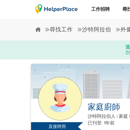
工作招聘
尋
尋找工作
沙特阿拉伯
外
這
別
家庭廚師
沙特阿拉伯人
|
家庭 
已刊登: 1年前
直接聘用