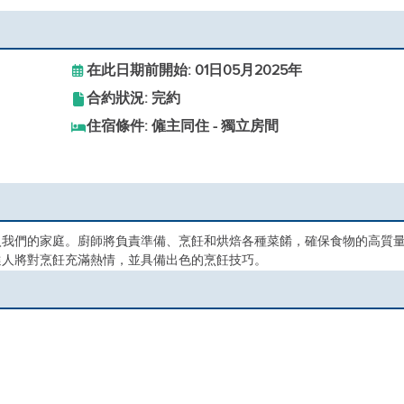
在此日期前開始: 01日05月2025年
合約狀況: 完約
住宿條件: 僱主同住 - 獨立房間
入我們的家庭。廚師將負責準備、烹飪和烘焙各種菜餚，確保食物的高質
選人將對烹飪充滿熱情，並具備出色的烹飪技巧。