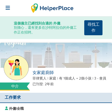
這個僱主已經找到合適的 外傭.
尋找工
別擔心，還有更多在沙特阿拉伯的外傭工
作
作正在招聘。
女家庭廚師
菲律賓人
|
家庭 |
有 1個成人 + 2個小孩
| 3 - 會員
已刊登: 2年前
中介
工作要求
外傭
|
全職