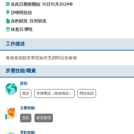
在此日期前開始: 10日10月2024年
沙特阿拉伯
合約狀況: 任何狀況
休息日:
彈性
工作描述
會做菜或願意學習如何烹調阿拉伯食物
所需技能/職責
語言:
英語
菲律賓語（他加祿語）
阿拉伯語
主要技能:
烹飪
家居整理
烹飪技能: