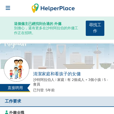
這個僱主已經找到合適的 外傭.
尋找工
別擔心，還有更多在沙特阿拉伯的外傭工
作
作正在招聘。
清潔家庭和看孩子的女傭
沙特阿拉伯人
|
家庭 |
有 2個成人 + 3個小孩
| 5 -
會員
直接聘用
已刊登: 5年前
工作要求
外傭
|
全職