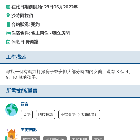
在此日期前開始: 28日06月2022年
沙特阿拉伯
合約狀況: 完約
住宿條件: 僱主同住 - 獨立房間
休息日:
待商議
工作描述
尋找一個有精力打掃房子並安排大部分時間的女傭。還有 3 個 4、
8、10 歲的孩子。
所需技能/職責
語言:
英語
阿拉伯語
菲律賓語（他加祿語）
主要技能: