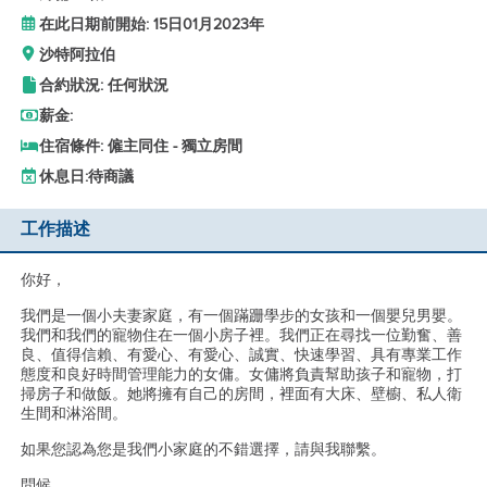
在此日期前開始: 15日01月2023年
沙特阿拉伯
合約狀況: 任何狀況
薪金:
住宿條件: 僱主同住 - 獨立房間
休息日:
待商議
工作描述
你好，
我們是一個小夫妻家庭，有一個蹣跚學步的女孩和一個嬰兒男嬰。
我們和我們的寵物住在一個小房子裡。我們正在尋找一位勤奮、善
良、值得信賴、有愛心、有愛心、誠實、快速學習、具有專業工作
態度和良好時間管理能力的女傭。女傭將負責幫助孩子和寵物，打
掃房子和做飯。她將擁有自己的房間，裡面有大床、壁櫥、私人衛
生間和淋浴間。
如果您認為您是我們小家庭的不錯選擇，請與我聯繫。
問候，