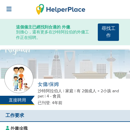
這個僱主已經找到合適的 外傭.
尋找工
別擔心，還有更多在沙特阿拉伯的外傭工
作
作正在招聘。
女傭/保姆
沙特阿拉伯人
|
家庭 |
有 2個成人 + 2小孩
and
pet
| 4 - 會員
直接聘用
已刊登: 4年前
工作要求
外傭
|
全職