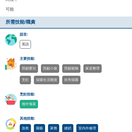
可能
所需技能/職責
語言:
英語
主要技能:
照顧嬰兒
照顧小孩
照顧寵物
家居整理
烹飪
採購生活雜貨
街市採購
烹飪技能:
地中海菜
其他技能:
急救
園藝
家務
縫紉
室內外修理