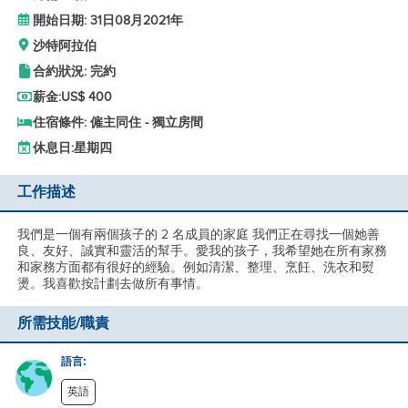
開始日期: 31日08月2021年
沙特阿拉伯
合約狀況: 完約
薪金:
US$ 400
住宿條件: 僱主同住 - 獨立房間
休息日:
星期四
工作描述
我們是一個有兩個孩子的 2 名成員的家庭 我們正在尋找一個她善
良、友好、誠實和靈活的幫手。愛我的孩子，我希望她在所有家務
和家務方面都有很好的經驗。例如清潔、整理、烹飪、洗衣和熨
燙。我喜歡按計劃去做所有事情。
所需技能/職責
語言:
英語