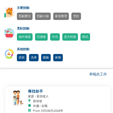
主要技能:
照顧嬰兒
照顧小孩
家居整理
烹飪
烹飪技能:
地中海菜
亞洲菜
中式
意大利菜
西式
其他技能:
烘焙
洗車
園藝
家務
舉報此工作
尋找助手
家庭
- 新加坡人
新加坡
外傭 | 全職
From 31日08月2026年