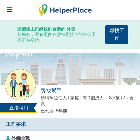
這個僱主已經找到合適的 外傭.
尋找工
別擔心，還有更多在沙特阿拉伯的外傭工
作
作正在招聘。
尋找幫手
沙特阿拉伯人
|
家庭 |
有 2個成人 + 2小孩
| 4 - 會
員
直接聘用
已刊登: 5年前
工作要求
外傭
|
全職