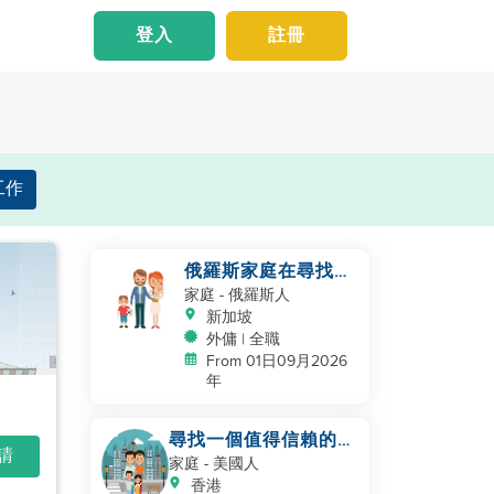
登入
註冊
工作
俄羅斯家庭在尋找助
手
家庭
- 俄羅斯人
新加坡
外傭 | 全職
From 01日09月2026
年
尋找一個值得信賴的、
申請
熱愛孩子的幫手
家庭
- 美國人
香港