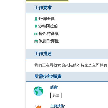
工作要求
外傭
|
全職
沙特阿拉伯
薪金:
待商議
休息日:
彈性
工作描述
我們正在尋找女傭來協助沙特家庭立即轉移
所需技能/職責
語言:
英語
主要技能: