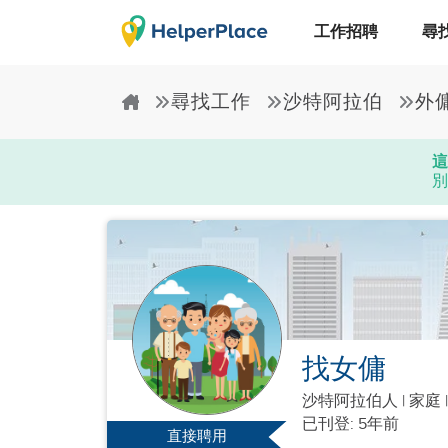
工作招聘
尋
尋找工作
沙特阿拉伯
外
這
別
找女傭
沙特阿拉伯人
|
家庭 
已刊登: 5年前
直接聘用