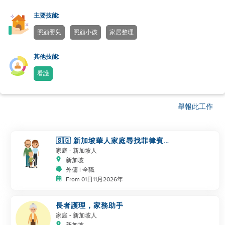
主要技能:
照顧嬰兒
照顧小孩
家居整理
其他技能:
看護
舉報此工作
🇸🇬 新加坡華人家庭尋找菲律賓
幫手
家庭
- 新加坡人
新加坡
外傭 | 全職
From 01日11月2026年
長者護理，家務助手
家庭
- 新加坡人