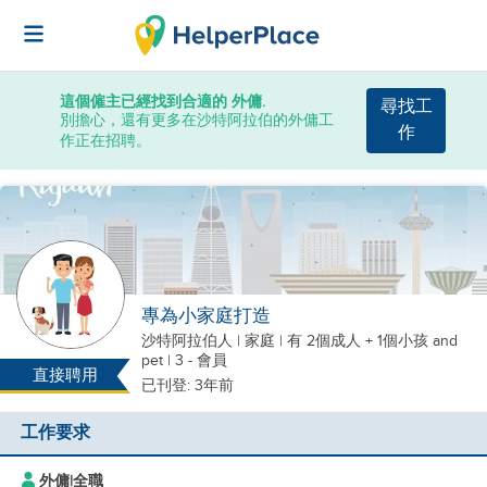
這個僱主已經找到合適的 外傭.
尋找工
別擔心，還有更多在沙特阿拉伯的外傭工
作
作正在招聘。
專為小家庭打造
沙特阿拉伯人
|
家庭 |
有 2個成人 + 1個小孩
and
pet
| 3 - 會員
直接聘用
已刊登: 3年前
工作要求
外傭
|
全職