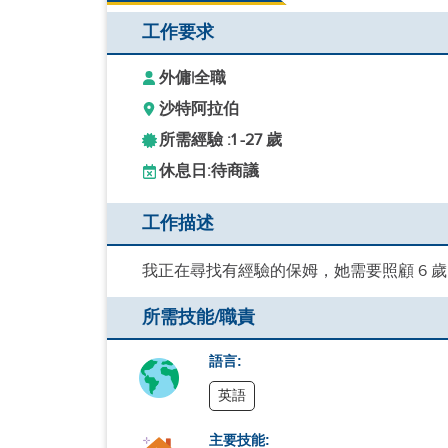
工作要求
外傭
|
全職
沙特阿拉伯
所需經驗 :
1 -
27 歲
休息日:
待商議
工作描述
我正在尋找有經驗的保姆，她需要照顧 6 
所需技能/職責
語言:
英語
主要技能: