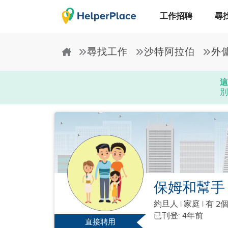
工作招聘
尋
尋找工作
沙特阿拉伯
外
這
別
保姆和幫手
約旦人
|
家庭 |
有 2
已刊登: 4年前
直接聘用