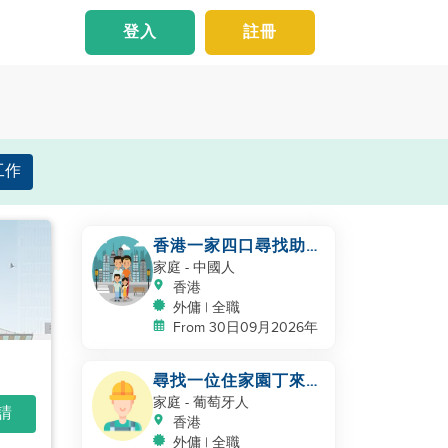
登入
註冊
工作
香港一家四口尋找助
手，盡快上任
家庭
- 中國人
香港
外傭 | 全職
From 30日09月2026年
尋找一位住家園丁來管
理我的花園
家庭
- 葡萄牙人
申請
香港
外傭 | 全職