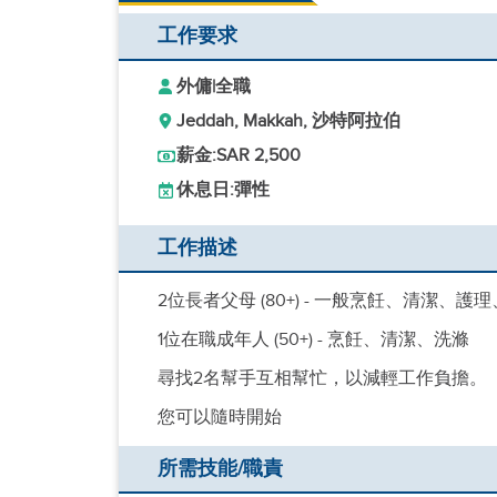
工作要求
外傭
|
全職
Jeddah, Makkah, 沙特阿拉伯
薪金:
SAR 2,500
休息日:
彈性
工作描述
2位長者父母 (80+) - 一般烹飪、清潔、護
1位在職成年人 (50+) - 烹飪、清潔、洗滌
尋找2名幫手互相幫忙，以減輕工作負擔。
您可以隨時開始
所需技能/職責