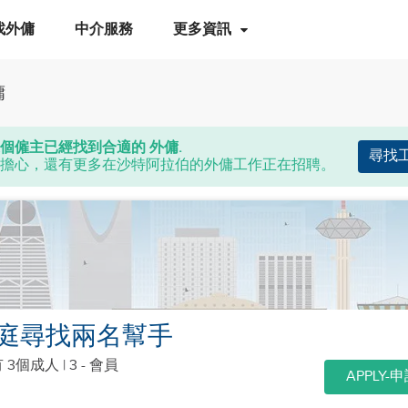
找外傭
中介服務
更多資訊
傭
個僱主已經找到合適的 外傭.
尋找
擔心，還有更多在沙特阿拉伯的外傭工作正在招聘。
庭尋找兩名幫手
有 3個成人
| 3 - 會員
APPLY-