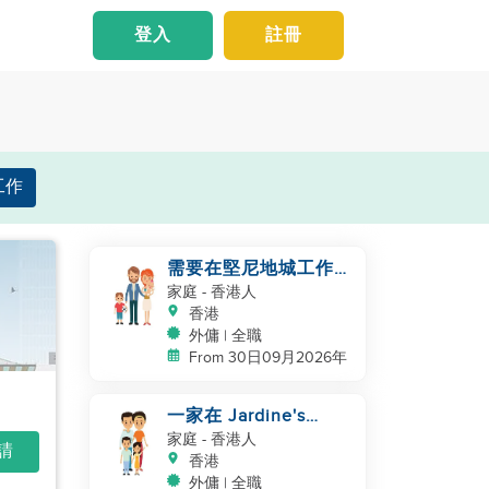
登入
註冊
工作
需要在堅尼地城工作的
夫婦照顧嬰兒/兒童
家庭
- 香港人
香港
外傭 | 全職
From 30日09月2026年
一家在 Jardine's
Lookout 需要兒童照顧
家庭
- 香港人
申請
和清潔服務
香港
外傭 | 全職