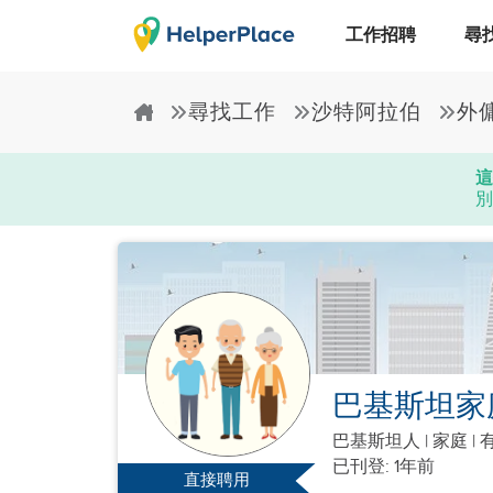
工作招聘
尋
尋找工作
沙特阿拉伯
外
這
別
巴基斯坦家
巴基斯坦人
|
家庭 |
已刊登: 1年前
直接聘用