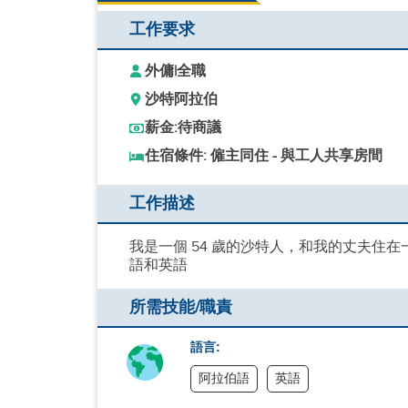
工作要求
外傭
|
全職
沙特阿拉伯
薪金:
待商議
住宿條件: 僱主同住 - 與工人共享房間
工作描述
我是一個 54 歲的沙特人，和我的丈夫住
語和英語
所需技能/職責
語言:
阿拉伯語
英語