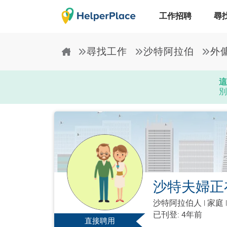
工作招聘
尋
尋找工作
沙特阿拉伯
外
這
別
沙特夫婦正
沙特阿拉伯人
|
家庭 
已刊登: 4年前
直接聘用