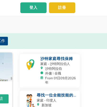
登入
註冊
工作
沙特家庭尋找保姆
家庭
- 沙特阿拉伯人
沙特阿拉伯
外傭 | 全職
From 01日09月2026
年
尋找一位全能技能的卓
申請
越廚師
家庭
- 印度人
新加坡