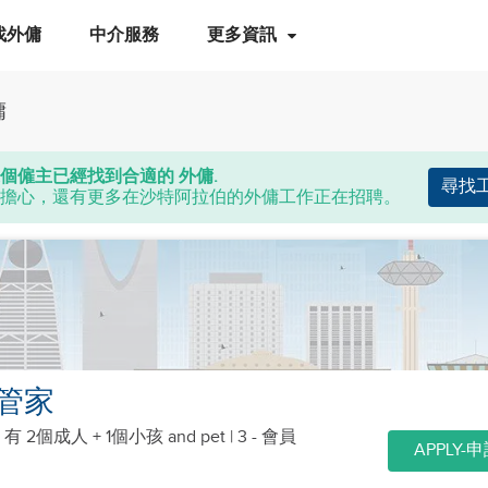
找外傭
中介服務
更多資訊
傭
個僱主已經找到合適的 外傭.
尋找
擔心，還有更多在沙特阿拉伯的外傭工作正在招聘。
管家
|
有 2個成人 + 1個小孩
and pet
| 3 - 會員
APPLY-