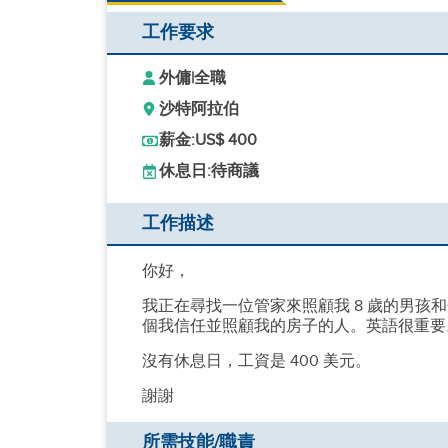
工作要求
外傭
|
全職
沙特阿拉伯
薪金:
US$ 400
休息日:
待商議
工作描述
你好，
我正在尋找一位管家來照顧我 8 歲的男
個我信任並照顧我的房子的人。英語很重要
沒有休息日，工資是 400 美元。
謝謝
所需技能/職責