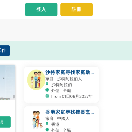
登入
註冊
工作
沙特家庭尋找家庭助
理，保姆
家庭
- 沙特阿拉伯人
沙特阿拉伯
外傭 | 全職
From 01日06月2027年
香港家庭尋找擅長烹飪
的幫手
家庭
- 中國人
申請
香港
外傭 | 全職