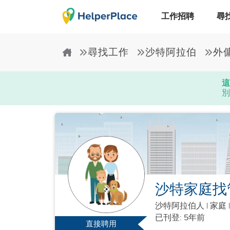
工作招聘
尋
尋找工作
沙特阿拉伯
外
這
別
沙特家庭找
沙特阿拉伯人
|
家庭 
已刊登: 5年前
直接聘用