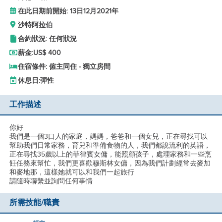
在此日期前開始: 13日12月2021年
沙特阿拉伯
合約狀況: 任何狀況
薪金:
US$ 400
住宿條件: 僱主同住 - 獨立房間
休息日:
彈性
工作描述
你好
我們是一個3口人的家庭，媽媽，爸爸和一個女兒，正在尋找可以
幫助我們日常家務，育兒和準備食物的人，我們都說流利的英語，
正在尋找35歲以上的菲律賓女傭，能照顧孩子，處理家務和一些烹
飪任務來幫忙，我們更喜歡穆斯林女傭，因為我們計劃經常去麥加
和麥地那，這樣她就可以和我們一起旅行
請隨時聯繫並詢問任何事情
所需技能/職責