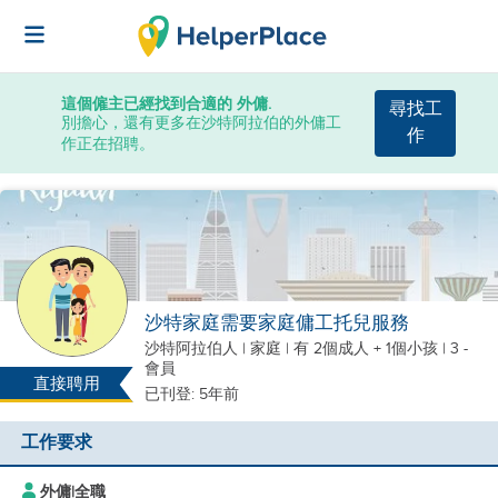
這個僱主已經找到合適的 外傭.
尋找工
別擔心，還有更多在沙特阿拉伯的外傭工
作
作正在招聘。
沙特家庭需要家庭傭工托兒服務
沙特阿拉伯人
|
家庭 |
有 2個成人 + 1個小孩
| 3 -
會員
直接聘用
已刊登: 5年前
工作要求
外傭
|
全職