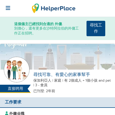
這個僱主已經找到合適的 外傭.
尋找工
別擔心，還有更多在沙特阿拉伯的外傭工
作
作正在招聘。
尋找可靠、有愛心的家事幫手
保加利亞人
|
家庭 |
有 2個成人 + 1個小孩
and pet
| 3 - 會員
直接聘用
已刊登: 2年前
工作要求
外傭
|
全職