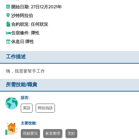
開始日期: 27日12月2021年
沙特阿拉伯
合約狀況: 任何狀況
住宿條件: 彈性
休息日:
彈性
工作描述
嗨，我需要幫手工作
所需技能/職責
語言:
英語
阿拉伯語
主要技能:
照顧嬰兒
家居整理
烹飪