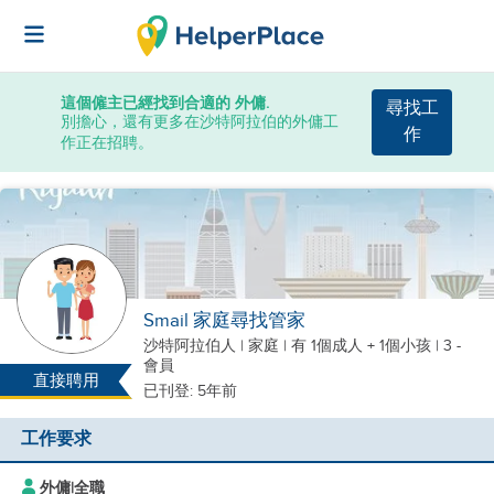
這個僱主已經找到合適的 外傭.
尋找工
別擔心，還有更多在沙特阿拉伯的外傭工
作
作正在招聘。
Smail 家庭尋找管家
沙特阿拉伯人
|
家庭 |
有 1個成人 + 1個小孩
| 3 -
會員
直接聘用
已刊登: 5年前
工作要求
外傭
|
全職