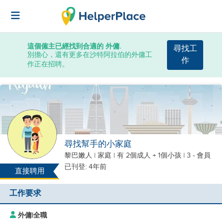
這個僱主已經找到合適的 外傭.
尋找工
別擔心，還有更多在沙特阿拉伯的外傭工
作
作正在招聘。
尋找幫手的小家庭
黎巴嫩人
|
家庭 |
有 2個成人 + 1個小孩
| 3 - 會員
已刊登: 4年前
直接聘用
工作要求
外傭
|
全職