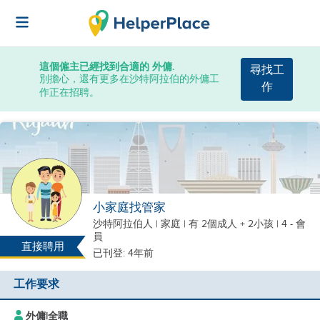
這個僱主已經找到合適的 外傭.
尋找工
別擔心，還有更多在沙特阿拉伯的外傭工
作
作正在招聘。
小家庭找管家
沙特阿拉伯人
|
家庭 |
有 2個成人 + 2小孩
| 4 - 會
員
直接聘用
已刊登: 4年前
工作要求
外傭
|
全職