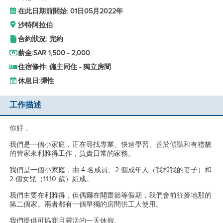
在此日期前開始: 01日05月2022年
沙特阿拉伯
合約狀況: 完約
薪金:
SAR 1,500 - 2,000
住宿條件: 僱主同住 - 獨立房間
休息日:
彈性
工作描述
你好，
我們是一個小家庭，正在尋找專業、快速學習、善於傾聽和有禮貌
的管家來利雅得工作，負責日常的家務。
我們是一個小家庭，由 4 名成員、2 個成年人（我和我的妻子）和
2 個女兒（11,10 歲）組成。
我們主要在利雅得，但偶爾在開齋節等假期，我們會前往麥地那的
第二個家。兩者都有一個單獨的房間供工人使用。
我們提供可協商且靈活的一天休假。