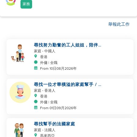
家務
舉報此工作
尋找努力勤奮的工人姐姐，陪伴我
們一起生活
家庭
- 中國人
香港
外傭 | 全職
From 10日08月2026年
尋找一位才華橫溢的家庭幫手 / 家
庭廚師
家庭
- 香港人
香港
外傭 | 全職
From 01日09月2026年
尋找幫手的法國家庭
家庭
- 法國人
馬來西亞