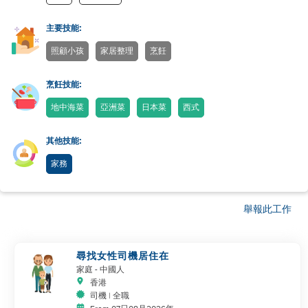
主要技能:
照顧小孩
家居整理
烹飪
烹飪技能:
地中海菜
亞洲菜
日本菜
西式
其他技能:
家務
舉報此工作
尋找女性司機居住在
家庭
- 中國人
香港
司機 | 全職