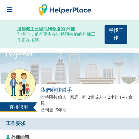
這個僱主已經找到合適的 外傭.
尋找工
別擔心，還有更多在沙特阿拉伯的外傭工
作
作正在招聘。
我們尋找幫手
沙特阿拉伯人
|
家庭 |
有 2個成人 + 2小孩
| 4 - 會
員
直接聘用
已刊登: 5年前
工作要求
外傭
|
全職