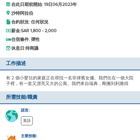
在此日期前開始: 19日06月2023年
沙特阿拉伯
合約狀況: 任何狀況
薪金:
SAR 1,800 - 2,000
住宿條件: 彈性
休息日:
待商議
工作描述
有 2 個小嬰兒的家庭正在尋找一名菲律賓女傭。我們住在一個大院
子裡，有一套又漂亮又大的公寓。我們來自瑞典，剛搬到利雅得
所需技能/職責
語言:
英語
主要技能: