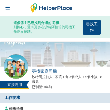
這個僱主已經找到合適的 司機.
尋找工
別擔心，還有更多在沙特阿拉伯的司機工
作
作正在招聘。
尋找家庭司機
沙特阿拉伯人
|
家庭 |
有 3個成人 + 5個小孩
| 8 -
會員
直接聘用
已刊登: 1年前
工作要求
司機
|
全職