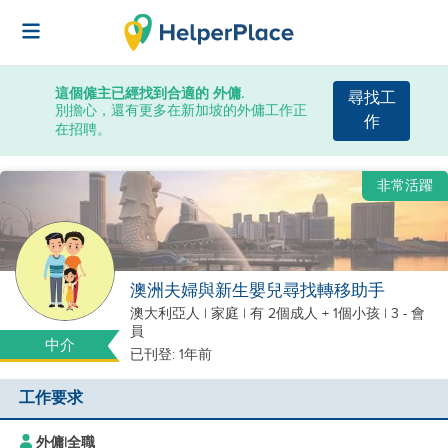
這個僱主已經找到合適的 外傭.
尋找工
別擔心，還有更多在新加坡的外傭工作正
作
在招聘。
非常活躍
澳洲夫婦與新生嬰兒尋找轉移助手
澳大利亞人
|
家庭 |
有 2個成人 + 1個小孩
| 3 - 會
員
中介
已刊登: 1年前
工作要求
外傭
|
全職