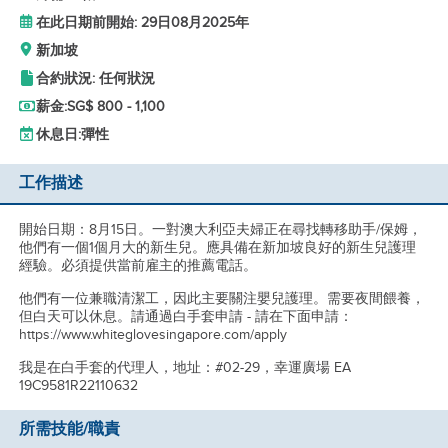
在此日期前開始: 29日08月2025年
新加坡
合約狀況: 任何狀況
薪金:
SG$ 800 - 1,100
休息日:
彈性
工作描述
開始日期：8月15日。一對澳大利亞夫婦正在尋找轉移助手/保姆，
他們有一個1個月大的新生兒。應具備在新加坡良好的新生兒護理
經驗。必須提供當前雇主的推薦電話。
他們有一位兼職清潔工，因此主要關注嬰兒護理。需要夜間餵養，
但白天可以休息。請通過白手套申請 - 請在下面申請：
https://www.whiteglovesingapore.com/apply
我是在白手套的代理人，地址：#02-29，幸運廣場 EA
19C9581R22110632
所需技能/職責