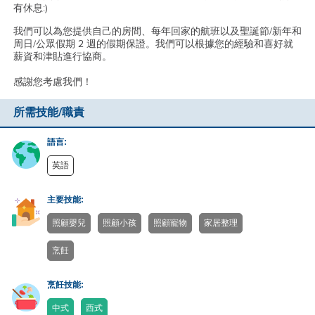
有休息:)
我們可以為您提供自己的房間、每年回家的航班以及聖誕節/新年和
周日/公眾假期 2 週的假期保證。我們可以根據您的經驗和喜好就
薪資和津貼進行協商。
感謝您考慮我們！
所需技能/職責
語言:
英語
主要技能:
照顧嬰兒
照顧小孩
照顧寵物
家居整理
烹飪
烹飪技能:
中式
西式