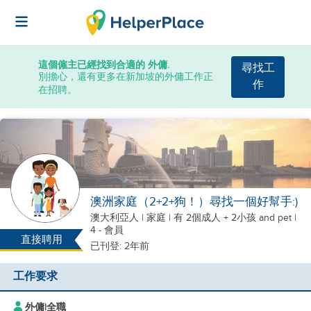
這個僱主已經找到合適的 外傭.
尋找工
別擔心，還有更多在新加坡的外傭工作正
作
在招聘。
澳洲家庭（2+2+狗！）尋找一個好幫手:)
澳大利亞人
|
家庭 |
有 2個成人 + 2小孩
and pet
|
4 - 會員
直接聘用
已刊登: 2年前
工作要求
外傭
|
全職