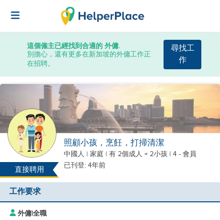
這個僱主已經找到合適的 外傭.
尋找工
別擔心，還有更多在新加坡的外傭工作正
作
在招聘。
照顧小孩，烹飪，打掃清潔
中國人
|
家庭 |
有 2個成人 + 2小孩
| 4 - 會員
已刊登: 4年前
直接聘用
工作要求
外傭
|
全職