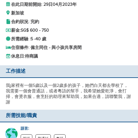
在此日期前開始: 29日04月2023年
新加坡
合約狀況: 完約
薪金:
SG$ 600 - 750
所需經驗 :
5 -
40 歲
住宿條件: 僱主同住 - 與小孩共享房間
休息日:
待商議
工作描述
我j家裡有一個5歲以及一個2歲多的孩子，她們白天都去學校了，
我需要一個會普通話，或者粵語的幫手，我希望她愛乾淨，會打
掃，會燙衣服，會烹飪的助理來幫助我，如果合適，請聯繫我，謝
謝
所需技能/職責
語言: