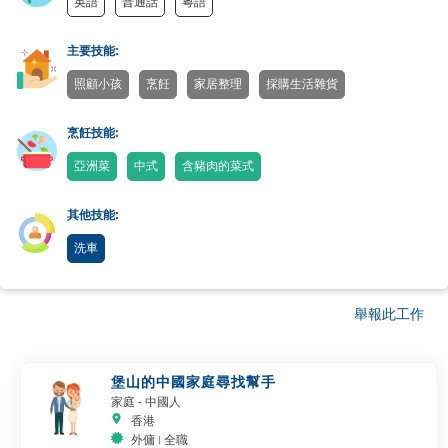
英語
普通話
粵語
主要技能:
照顧小孩
烹飪
家居整理
採購生活雜貨
烹飪技能:
亞洲菜
中式
含豬肉的菜式
其他技能:
洗車
舉報此工作
堡山的中國家庭尋找幫手
家庭
- 中國人
香港
外傭 | 全職