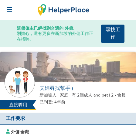
這個僱主已經找到合適的 外傭.
尋找工
別擔心，還有更多在新加坡的外傭工作正
作
在招聘。
夫婦尋找幫手:)
新加坡人
|
家庭 |
有 2個成人
and pet
| 2 - 會員
已刊登: 4年前
直接聘用
工作要求
外傭
|
全職