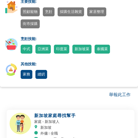
主要技能:
照顧寵物
烹飪
採購生活雜貨
家居整理
街市採購
烹飪技能:
中式
亞洲菜
印度菜
新加坡菜
泰國菜
其他技能:
家務
縫紉
舉報此工作
新加坡家庭尋找幫手
家庭
- 新加坡人
新加坡
外傭 | 全職