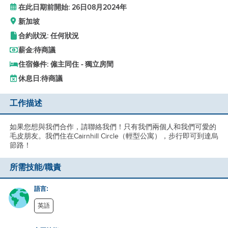
在此日期前開始: 26日08月2024年
新加坡
合約狀況: 任何狀況
薪金:
待商議
住宿條件: 僱主同住 - 獨立房間
休息日:
待商議
工作描述
如果您想與我們合作，請聯絡我們！只有我們兩個人和我們可愛的
毛皮朋友。我們住在Cairnhill Circle（輕型公寓），步行即可到達烏
節路！
所需技能/職責
語言:
英語