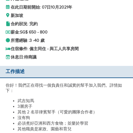
在此日期前開始: 07日10月2021年
新加坡
合約狀況: 完約
薪金:
SG$ 650 - 800
所需經驗 :
3 -
40 歲
住宿條件: 僱主同住 - 與工人共享房間
休息日:
待商議
工作描述
你好！我們正在尋找一個負責任和誠實的幫手加入我們。詳情如
下：
武吉知馬
3層房子
其他 2 名菲律賓幫手（可愛的團隊合作者）
沒有狗
必須煮好亞洲和西方食物；並樂於學習
其他職責是家政、園藝和育兒