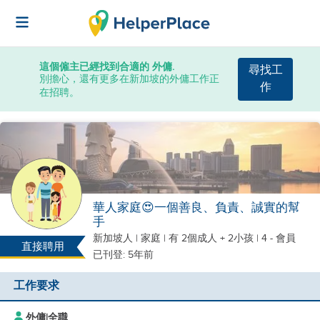
這個僱主已經找到合適的 外傭.
尋找工
別擔心，還有更多在新加坡的外傭工作正
作
在招聘。
華人家庭😍一個善良、負責、誠實的幫
手
新加坡人
|
家庭 |
有 2個成人 + 2小孩
| 4 - 會員
直接聘用
已刊登: 5年前
工作要求
外傭
|
全職