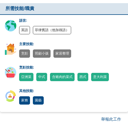
所需技能/職責
語言:
英語
菲律賓語（他加祿語）
主要技能:
烹飪
照顧小孩
家居整理
烹飪技能:
亞洲菜
中式
含豬肉的菜式
西式
意大利菜
其他技能:
家務
園藝
舉報此工作