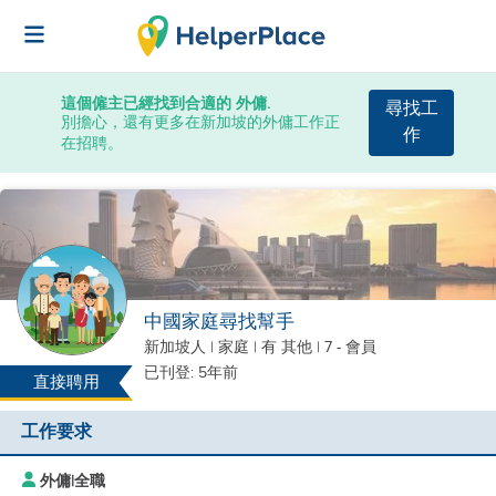
這個僱主已經找到合適的 外傭.
尋找工
別擔心，還有更多在新加坡的外傭工作正
作
在招聘。
中國家庭尋找幫手
新加坡人
|
家庭 |
有 其他
| 7 - 會員
已刊登: 5年前
直接聘用
工作要求
外傭
|
全職