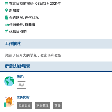
在此日期前開始: 08日12月2021年
新加坡
合約狀況: 任何狀況
住宿條件: 待商議
休息日:
彈性
工作描述
照顧 3 個月大的嬰兒，做家務和做飯
所需技能/職責
語言:
英語
主要技能:
照顧嬰兒
家居整理
烹飪