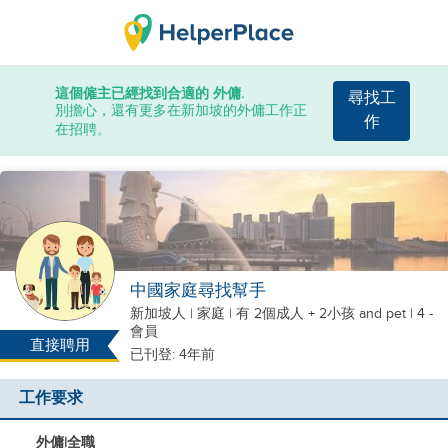
這個僱主已經找到合適的 外傭.
尋找工
別擔心，還有更多在新加坡的外傭工作正
作
在招聘。
中國家庭尋找幫手
新加坡人
|
家庭 |
有 2個成人 + 2小孩
and pet
| 4 -
會員
直接聘用
已刊登: 4年前
工作要求
外傭
|
全職