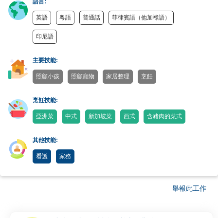
語言:
英語
粵語
普通話
菲律賓語（他加祿語）
印尼語
主要技能:
照顧小孩
照顧寵物
家居整理
烹飪
烹飪技能:
亞洲菜
中式
新加坡菜
西式
含豬肉的菜式
其他技能:
看護
家務
舉報此工作