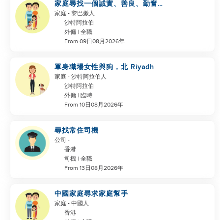
家庭尋找一個誠實、善良、勤奮的
工作者
家庭
- 黎巴嫩人
沙特阿拉伯
外傭 | 全職
From 09日08月2026年
單身職場女性與狗，北 Riyadh
家庭
- 沙特阿拉伯人
沙特阿拉伯
外傭 | 臨時
From 10日08月2026年
尋找常住司機
公司
-
香港
司機 | 全職
From 13日08月2026年
中國家庭尋求家庭幫手
家庭
- 中國人
香港