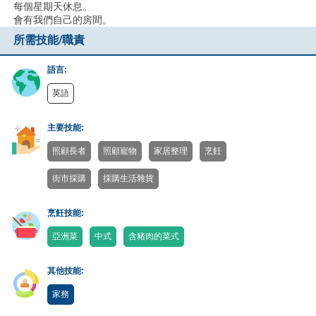
每個星期天休息。
會有我們自己的房間。
所需技能/職責
語言:
英語
主要技能:
照顧長者
照顧寵物
家居整理
烹飪
街市採購
採購生活雜貨
烹飪技能:
亞洲菜
中式
含豬肉的菜式
其他技能:
家務