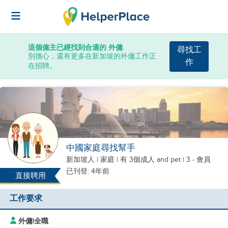
這個僱主已經找到合適的 外傭.
尋找工
別擔心，還有更多在新加坡的外傭工作正
作
在招聘。
中國家庭尋找幫手
新加坡人
|
家庭 |
有 3個成人
and pet
| 3 - 會員
已刊登: 4年前
直接聘用
工作要求
外傭
|
全職