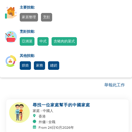
主要技能:
家居整理
烹飪
烹飪技能:
亞洲菜
中式
含豬肉的菜式
其他技能:
烘焙
家務
縫紉
舉報此工作
尋找一位家庭幫手的中國家庭
家庭
- 中國人
香港
外傭 | 全職
From 24日10月2026年