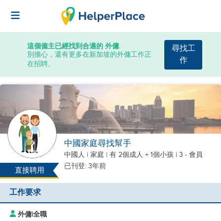
這個僱主已經找到合適的 外傭.
尋找工
別擔心，還有更多在新加坡的外傭工作正
作
在招聘。
中國家庭尋找幫手
中國人
|
家庭 |
有 2個成人 + 1個小孩
| 3 - 會員
已刊登: 3年前
直接聘用
工作要求
外傭
|
全職