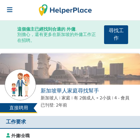
這個僱主已經找到合適的 外傭.
尋找工
別擔心，還有更多在新加坡的外傭工作正
作
在招聘。
新加坡華人家庭尋找幫手
新加坡人
|
家庭 |
有 2個成人 + 2小孩
| 4 - 會員
已刊登: 2年前
直接聘用
工作要求
外傭
|
全職