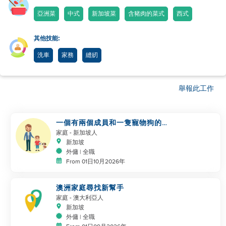
亞洲菜
中式
新加坡菜
含豬肉的菜式
西式
其他技能:
洗車
家務
縫紉
舉報此工作
一個有兩個成員和一隻寵物狗的小
家庭正在尋找幫手
家庭
- 新加坡人
新加坡
外傭 | 全職
From 01日10月2026年
澳洲家庭尋找新幫手
家庭
- 澳大利亞人
新加坡
外傭 | 全職