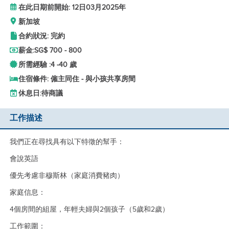
在此日期前開始: 12日03月2025年
新加坡
合約狀況: 完約
薪金:
SG$ 700 - 800
所需經驗 :
4 -
40 歲
住宿條件: 僱主同住 - 與小孩共享房間
休息日:
待商議
工作描述
我們正在尋找具有以下特徵的幫手：
會說英語
優先考慮非穆斯林（家庭消費豬肉）
家庭信息：
4個房間的組屋，年輕夫婦與2個孩子（5歲和2歲）
工作範圍：