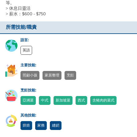
等。
> 休息日靈活
> 薪水：$600 - $750
所需技能/職責
語言:
英語
主要技能:
照顧小孩
家居整理
烹飪
烹飪技能:
亞洲菜
中式
新加坡菜
西式
含豬肉的菜式
其他技能:
烘焙
家務
縫紉