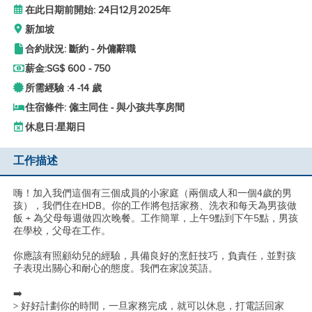
在此日期前開始: 24日12月2025年
新加坡
合約狀況: 斷約 - 外傭辭職
薪金:
SG$ 600 - 750
所需經驗 :
4 -
14 歲
住宿條件: 僱主同住 - 與小孩共享房間
休息日:
星期日
工作描述
嗨！加入我們這個有三個成員的小家庭（兩個成人和一個4歲的男
孩），我們住在HDB。你的工作將包括家務、洗衣和每天為男孩做
飯 + 為父母每週做四次晚餐。工作簡單，上午9點到下午5點，男孩
在學校，父母在工作。
你應該有照顧幼兒的經驗，具備良好的烹飪技巧，負責任，並對孩
子表現出關心和耐心的態度。我們在家說英語。
➡️
> 好好計劃你的時間，一旦家務完成，就可以休息，打電話回家