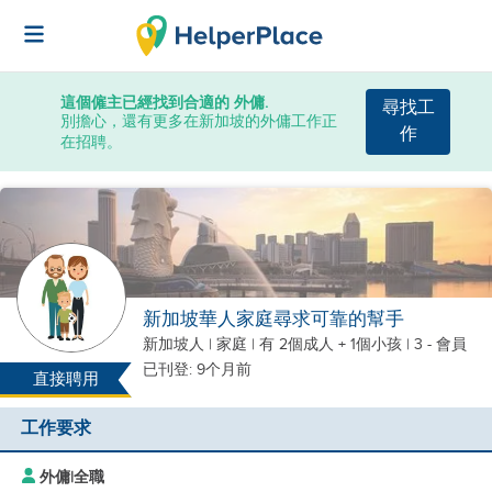
這個僱主已經找到合適的 外傭.
尋找工
別擔心，還有更多在新加坡的外傭工作正
作
在招聘。
新加坡華人家庭尋求可靠的幫手
新加坡人
|
家庭 |
有 2個成人 + 1個小孩
| 3 - 會員
已刊登: 9个月前
直接聘用
工作要求
外傭
|
全職